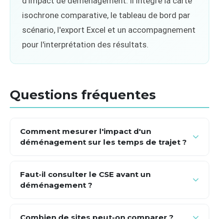
d'impact de déménagement. Il intègre la carte
isochrone comparative, le tableau de bord par
scénario, l'export Excel et un accompagnement
pour l'interprétation des résultats.
Questions fréquentes
Comment mesurer l'impact d'un
déménagement sur les temps de trajet ?
À partir d'un fichier Excel avec les adresses
anonymisées de vos salariés, une carte isochrone
Faut-il consulter le CSE avant un
déménagement ?
comparative calcule les temps de trajet vers le site
actuel et vers chaque site envisagé, selon 5 modes de
Oui. Le Code du travail (article L2312-8) impose la
transport. Un tableau comparatif identifie les salariés
consultation du CSE pour tout projet modifiant les
Combien de sites peut-on comparer ?